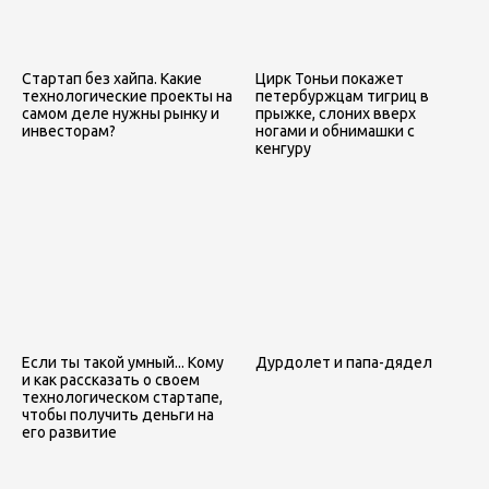
Стартап без хайпа. Какие
Цирк Тоньи покажет
технологические проекты на
петербуржцам тигриц в
самом деле нужны рынку и
прыжке, слоних вверх
инвесторам?
ногами и обнимашки с
кенгуру
Если ты такой умный... Кому
Дурдолет и папа-дядел
и как рассказать о своем
технологическом стартапе,
чтобы получить деньги на
его развитие