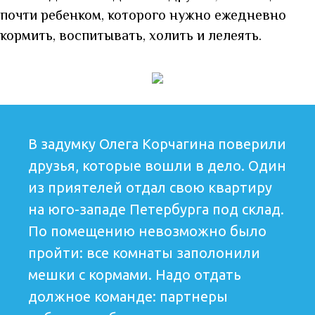
почти ребенком, которого нужно ежедневно
кормить, воспитывать, холить и лелеять.
В задумку Олега Корчагина поверили
друзья, которые вошли в дело. Один
из приятелей отдал свою квартиру
на юго-западе Петербурга под склад.
По помещению невозможно было
пройти: все комнаты заполонили
мешки с кормами. Надо отдать
должное команде: партнеры