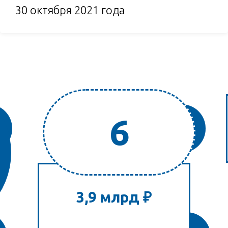
30 октября 2021 года
6
Число полос
3,9 млрд ₽
LET'S GO!