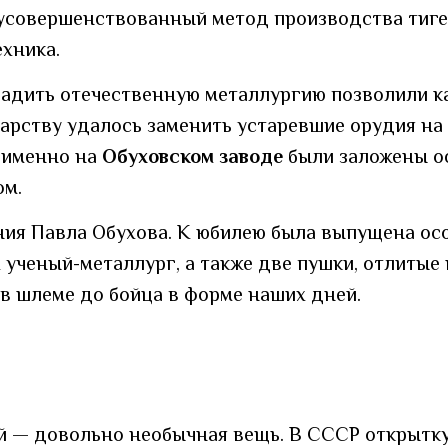
 усовершенствованный метод производства тиге
ехника.
аладить отечественную металлургию позволили 
дарству удалось заменить устаревшие орудия на
, именно на
Обуховском заводе
были заложены ос
ом.
ия Павла Обухова. К юбилею была выпущена осо
ученый-металлург, а также две пушки, отлитые и
 в шлеме до бойца в форме наших дней.
— довольно необычная вещь. В СССР открытку эт